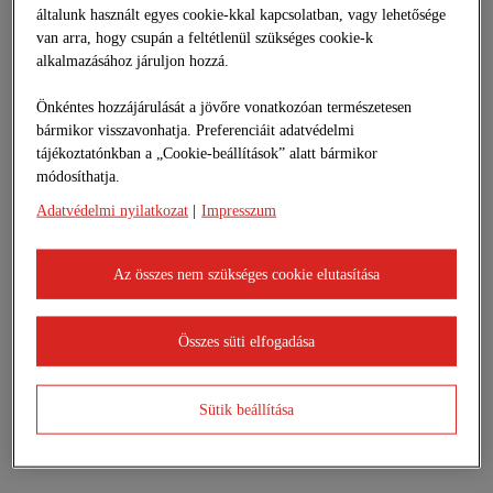
általunk használt egyes cookie-kkal kapcsolatban, vagy lehetősége
van arra, hogy csupán a feltétlenül szükséges cookie-k
alkalmazásához járuljon hozzá.
Önkéntes hozzájárulását a jövőre vonatkozóan természetesen
bármikor visszavonhatja. Preferenciáit adatvédelmi
tájékoztatónkban a „Cookie-beállítások” alatt bármikor
módosíthatja.
Adatvédelmi nyilatkozat
|
Impresszum
Az összes nem szükséges cookie elutasítása
Összes süti elfogadása
Sütik beállítása