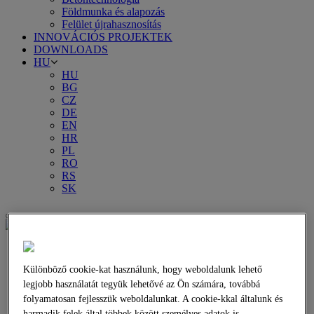
Földmunka és alapozás
Felület újrahasznosítás
INNOVÁCIÓS PROJEKTEK
DOWNLOADS
HU
HU
BG
CZ
DE
EN
HR
PL
RO
RS
SK
Különböző cookie-kat használunk, hogy weboldalunk lehető
legjobb használatát tegyük lehetővé az Ön számára, továbbá
folyamatosan fejlesszük weboldalunkat. A cookie-kkal általunk és
harmadik felek által többek között személyes adatok is