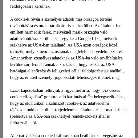
feldolgozásra kerülnek.
A cookie-k révén a személyes adatok más országba történő
továbbítására és ottani tárolására is sor kerülhet. Az általunk fent
említett harmadik felek, melyeknél másik országba való
adattovábbításra kerülhet sor, egyike a Google LLC, melynek
székhelye az USA-ban található. Az USA azon országok közé
tartozik, melyek nem biztosítanak megfelelő adatvédelmi szintet.
Amennyiben személyes adatoknak az USA-ba való továbbítására
kerülne sor, fennáll annak a kockázata, hogy azokat az USA
hatóságai ellenőrzési és felügyeleti céllal feldolgozhatják anélkül,
hogy az érintett személyt jogorvoslati lehetőségek illetnék meg.
Ezzel kapcsolatban felhívjuk a figyelmet arra, hogy „Az összes
cookie elfogadása” gombra való kattintással Ön beleegyezik abba,
hogy az oldalunkon alkalmazott cookie-k az adatvédelmi
tájékoztatónkban említett terjedelemben általunk és harmadik felek
(beleértve az USA-ban székhellyel rendelkezőket) által is
felhasználhatók.
Alternatívaként a cookie-beállításokban beállításokat végezhet az